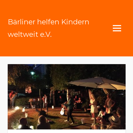
Zum
Inhalt
Bärliner helfen Kindern
springen
MENU
weltweit e.V.