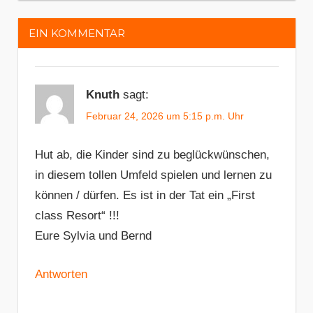
Kapverden
Kindergarten
EIN KOMMENTAR
volontäre
wir
suchen
Knuth
sagt:
dich
Februar 24, 2026 um 5:15 p.m. Uhr
Hut ab, die Kinder sind zu beglückwünschen,
in diesem tollen Umfeld spielen und lernen zu
können / dürfen. Es ist in der Tat ein „First
class Resort“ !!!
Eure Sylvia und Bernd
Antworten