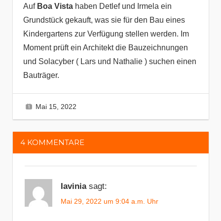
Auf
Boa Vista
haben Detlef und Irmela ein
Grundstück gekauft, was sie für den Bau eines
Kindergartens zur Verfügung stellen werden. Im
Moment prüft ein Architekt die Bauzeichnungen
und Solacyber ( Lars und Nathalie ) suchen einen
Bauträger.
Mai 15, 2022
Irmela
General
4 Kommentare
,
News
4 KOMMENTARE
Iavinia
sagt:
Mai 29, 2022 um 9:04 a.m. Uhr