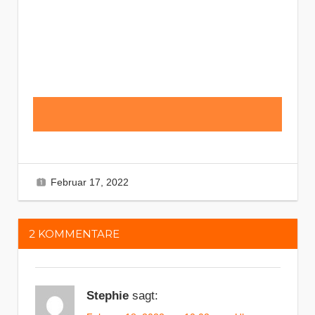
Februar 17, 2022
Irmela
General
2 Kommentare
,
News
2 KOMMENTARE
Stephie
sagt: