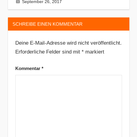
September 26, 2017
Irmela
News
Kommentar hinterlassen
Schule;
Kenia
SCHREIBE EINEN KOMMENTAR
Deine E-Mail-Adresse wird nicht veröffentlicht.
Erforderliche Felder sind mit
*
markiert
Kommentar
*